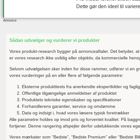
Dette gør den ideel til varier
Annonce
Sådan udvælger og vurderer vi produkter
Vores produkt-research bygger på annonceaftaler. Det betyder, a
er vores research ikke uvildig eller objektiv, da kommercielle hens
Selvom udvælgelsen sker inden for disse rammer, udfører vi en gru
vores vurderinger på en eller flere af følgende parametre:
Eksterne produkttests fra anerkendte ekspertkilder og fagli
Offentlige tilgængelige anmeldelser af produktet
Produktets tekniske egenskaber og specifikationer
Forhandlerens garantier, service og omdømme
Data og indsigt i, hvad vores læsere typisk foretrækker
Alle parametre holdes op imod pris og forventet kvalitet. På baggr
fortjener. Denne rangering afspejler derfor udelukkende vores ege
Vores mærkater som “Bedste”, “Bedste Premium” eller “Bedste Bill