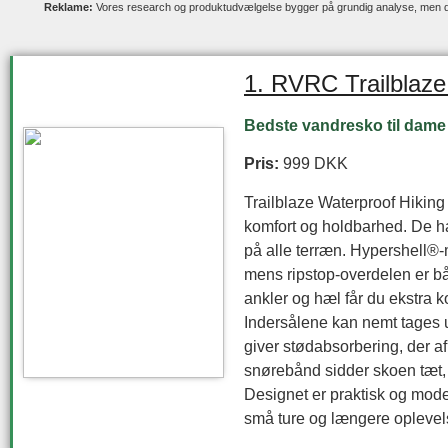
Reklame:
Vores research og produktudvælgelse bygger på grundig analyse, men den 
1. RVRC Trailblaze
Bedste vandresko til dame 
Pris:
999 DKK
Trailblaze Waterproof Hiking 
komfort og holdbarhed. De 
på alle terræn. Hypershell®
mens ripstop-overdelen er bå
ankler og hæl får du ekstra ko
Indersålene kan nemt tages 
giver stødabsorbering, der af
snørebånd sidder skoen tæt,
Designet er praktisk og moder
små ture og længere oplevel