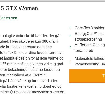
ra 5 GTX Woman
let terræn
Gore-Tex® holder f
EnergyCell™-mell
oplagt vandresko til kvinder, der går
stødabsorbering
dighed. Hver sko vejer kun 380 gram,
All Terrain Contag
både hurtige vandreture og lange
terrængreb
ore-Tex® holder dine fødder tørre i al
et åndbare design for at lede varme og
Materialets lethe
ll™-mellemsålen giver en virkelig god
varmeisolering i ko
erer belastningen på dine fødder og
T
ræn. Ydersålen af All Terrain
eb på både våde og tørre overflader.
lar forstærker skoens holdbarhed og
t smarte Quicklace-snøresystem sikrer en