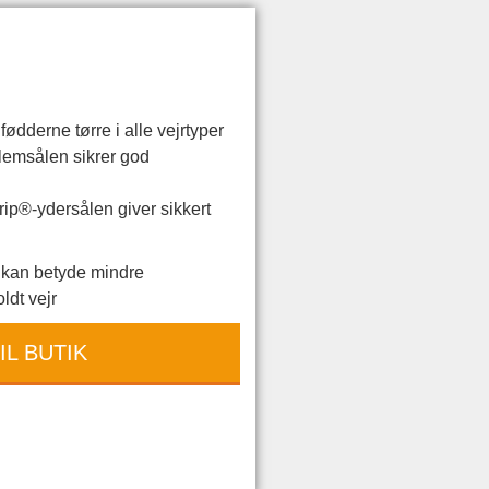
ødderne tørre i alle vejrtyper
emsålen sikrer god
rip®-ydersålen giver sikkert
d kan betyde mindre
ldt vejr
IL BUTIK