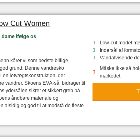
 Low Cut Women
l dame ifølge os
Low-cut model med 
Indersål af forms
Vandafvisende de
nn kårer vi som bedste billige
d god grund. Denne vandresko
Måske ikke så hol
i en letvægtskonstruktion, der
markedet
tne vandrer. Skoens EVA-sål bidrager til
T
ns ydersålen sikrer et sikkert greb på
koens åndbare materiale og
 alsidig og god til at modstå de fleste