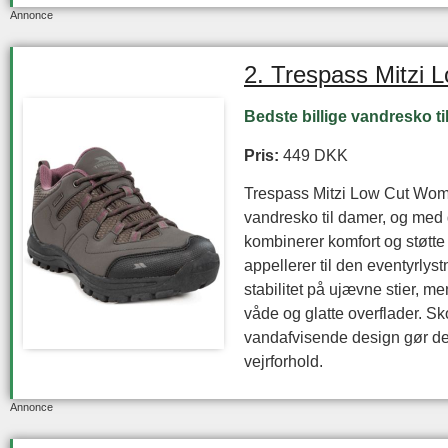
Annonce
2. Trespass Mitzi
Bedste billige vandresko ti
Pris:
449 DKK
Trespass Mitzi Low Cut Wome
vandresko til damer, og me
kombinerer komfort og støtte 
appellerer til den eventyrlys
stabilitet på ujævne stier, me
våde og glatte overflader. S
vandafvisende design gør den
vejrforhold
.
Annonce