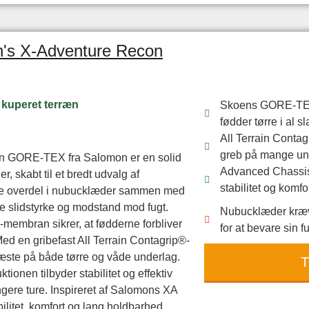
's X-Adventure Recon
 kuperet terræn
Skoens GORE-TEX
fødder tørre i al sl
All Terrain Contag
greb på mange un
 GORE-TEX fra Salomon er en solid
Advanced Chassis
r, skabt til et bredt udvalg af
stabilitet og komfo
uste overdel i nubucklæder sammen med
e slidstyrke og modstand mod fugt.
Nubucklæder kræve
mbran sikrer, at fødderne forbliver
for at bevare sin f
 Med en gribefast All Terrain Contagrip®-
fæste på både tørre og våde underlag.
T
onen tilbyder stabilitet og effektiv
gere ture. Inspireret af Salomons XA
ilitet, komfort og lang holdbarhed.