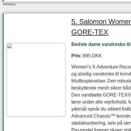
Annonce
5. Salomon Women
GORE-TEX
Bedste dame vandresko til
Pris:
695 DKK
Women’s X-Adventure Recon
og alsidig vandresko til kvinde
friluftsoplevelser. Den rob
beskyttende mesh sikrer båd
Den vandtætte GORE-TEX®-me
tørre under alle vejrforhold.
ydersål opnår du sikkert fod
Advanced Chassis™-konstrukti
stødabsorbering, selv på læn
Pro-model forener skoen stab