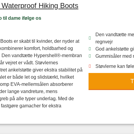
 Waterproof Hiking Boots
til dame ifølge os
Den vandtætte mem
oots er skabt til kvinder, der nyder at
regnvejr
 kombinerer komfort, holdbarhed og
God ankelstøtte gi
ign. Den vandtætte Hypershell®-membran
Gummisåler med mø
når vejret er vådt. Støvlernes
Støvlerne kan føle
t ankelstøtte giver ekstra stabilitet på
et er både let og slidstærkt, hvilket
T
-Comp EVA-mellemsålen absorberer
der lange vandreture, mens
greb på alle typer underlag. Med de
 fastgøre gamacher for ekstra