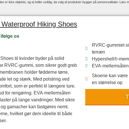
er ikke objektiv, og ej heller uvildig, da valg af produkter bygger på annonceaftaler. Læs 
 Waterproof Hiking Shoes
ifølge os
RVRC-gummiet sikr
terræn
Shoes til kvinder byder på solid
Hypershell®-membr
har RVRC-gummi, som sikrer godt greb
EVA-mellemsålen g
-membranen holder fødderne tørre,
Skoene kan være li
de let og stærk. Med polstring ved
en størrelse op
mfort, som er perfekt til længere ture.
ud for rengøring. EVA-mellemsålen
T
laster på lange vandringer. Med sikre
 og gamacher kan fastgøres nemt.
ne, hvilket gør dem ideelle til både
ser.