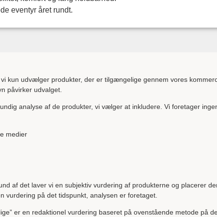
ede eventyr året rundt.
t vi kun udvælger produkter, der er tilgængelige gennem vores kommerc
yn påvirker udvalget.
ndig analyse af de produkter, vi vælger at inkludere. Vi foretager inge
ge medier
und af det laver vi en subjektiv vurdering af produkterne og placerer d
n vurdering på det tidspunkt, analysen er foretaget.
ige” er en redaktionel vurdering baseret på ovenstående metode på det 