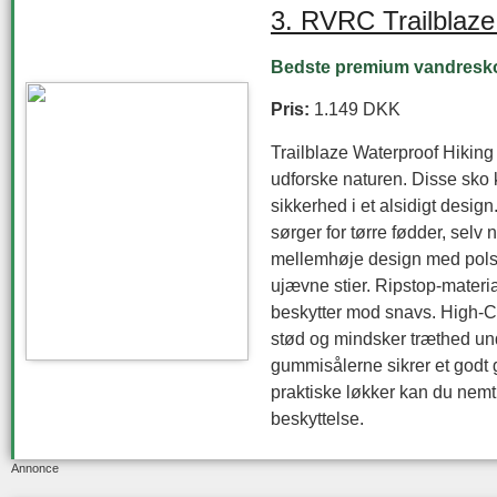
3. RVRC Trailblaze
Bedste premium vandresko 
Pris:
1.149 DKK
Trailblaze Waterproof Hiking B
udforske naturen. Disse sko
sikkerhed i et alsidigt des
sørger for tørre fødder, selv 
mellemhøje design med polstre
ujævne stier. Ripstop-material
beskytter mod snavs. High
stød og mindsker træthed un
gummisålerne sikrer et godt 
praktiske løkker kan du nemt
beskyttelse.
Annonce