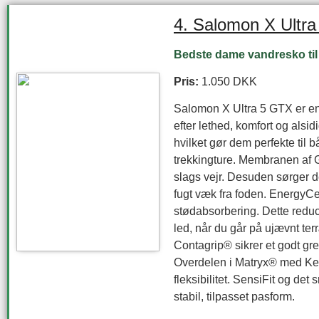
4. Salomon X Ult
Bedste
dame vandresko til 
Pris:
1.050 DKK
Salomon X Ultra 5 GTX er en 
efter lethed, komfort og alsi
hvilket gør dem perfekte til 
trekkingture. Membranen af G
slags vejr. Desuden sørger d
fugt væk fra foden. EnergyCe
stødabsorbering. Dette reduc
led, når du går på ujævnt ter
Contagrip® sikrer et godt gr
Overdelen i Matryx® med Kev
fleksibilitet. SensiFit og de
stabil, tilpasset pasform.