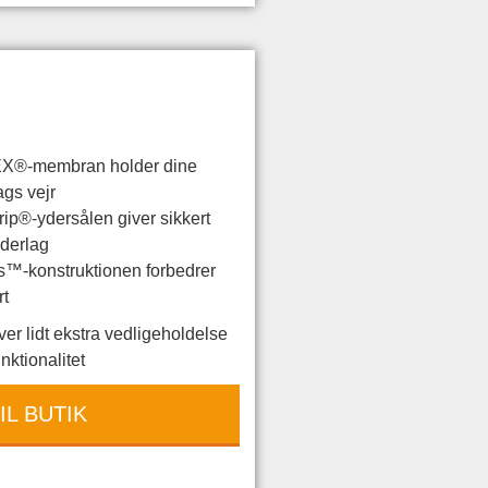
®-membran holder dine
ags vejr
rip®-ydersålen giver sikkert
derlag
™-konstruktionen forbedrer
rt
r lidt ekstra vedligeholdelse
unktionalitet
IL BUTIK