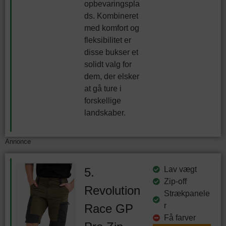
opbevaringspla
ds. Kombineret
med komfort og
fleksibilitet er
disse bukser et
solidt valg for
dem, der elsker
at gå ture i
forskellige
landskaber.
Annonce
Lav vægt
5.
Zip-off
Revolution
Strækpanele
r
Race GP
Få farver