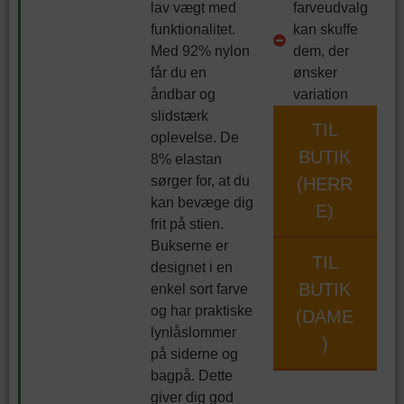
lav vægt med
farveudvalg
funktionalitet.
kan skuffe
Med 92% nylon
dem, der
får du en
ønsker
åndbar og
variation
slidstærk
TIL
oplevelse. De
BUTIK
8% elastan
sørger for, at du
(HERR
kan bevæge dig
E)
frit på stien.
Bukserne er
TIL
designet i en
BUTIK
enkel sort farve
og har praktiske
(DAME
lynlåslommer
)
på siderne og
bagpå. Dette
giver dig god