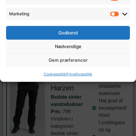
masser af
strech, så de er
Marketing
super
behagelige at
vandre i.
Godkend
Nødvendige
Annonce
Gem præferencer
Meget
6. Arctic
vejrresistent
Cookiepolitik
Privatlivspolitik
Outdoor
e og
slidstærke
Harzen
materialer
Bedste vinter
Høj grad af
vandrebukser
bevægelsesf
Pris:
799
rihed
Vinderen i
Livstidsgara
kategorien
nti og
bedste vinter