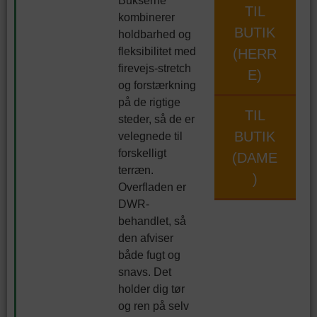
Bukserne
TIL
kombinerer
BUTIK
holdbarhed og
fleksibilitet med
(HERR
firevejs-stretch
E)
og forstærkning
på de rigtige
TIL
steder, så de er
BUTIK
velegnede til
forskelligt
(DAME
terræn.
)
Overfladen er
DWR-
behandlet, så
den afviser
både fugt og
snavs. Det
holder dig tør
og ren på selv