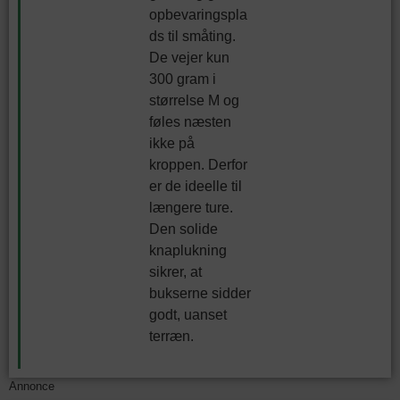
opbevaringspla
ds til småting.
De vejer kun
300 gram i
størrelse M og
føles næsten
ikke på
kroppen. Derfor
er de ideelle til
længere ture.
Den solide
knaplukning
sikrer, at
bukserne sidder
godt, uanset
terræn.
Annonce