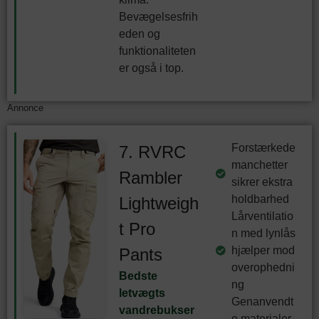
Bevægelsesfrih
eden og
funktionaliteten
er også i top.
Annonce
Forstærkede
7. RVRC
manchetter
Rambler
sikrer ekstra
holdbarhed
Lightweigh
Lårventilatio
t Pro
n med lynlås
hjælper mod
Pants
overophedni
Bedste
ng
letvægts
Genanvendt
vandrebukser
e materialer