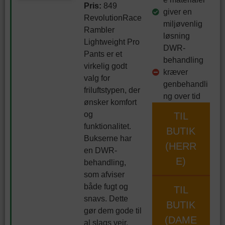
Pris:
849
giver en
RevolutionRace
miljøvenlig
Rambler
løsning
Lightweight Pro
DWR-
Pants er et
behandling
virkelig godt
kræver
valg for
genbehandli
friluftstypen, der
ng over tid
ønsker komfort
og
TIL
funktionalitet.
BUTIK
Bukserne har
(HERR
en DWR-
E)
behandling,
som afviser
både fugt og
TIL
snavs. Dette
BUTIK
gør dem gode til
(DAME
al slags vejr.