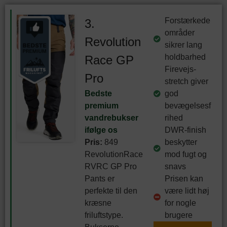
Forstærkede
3.
områder
Revolution
sikrer lang
holdbarhed
Race GP
Firevejs-
Pro
stretch giver
Bedste
god
premium
bevægelsesf
vandrebukser
rihed
ifølge os
DWR-finish
Pris:
849
beskytter
RevolutionRace
mod fugt og
RVRC GP Pro
snavs
Pants er
Prisen kan
perfekte til den
være lidt høj
kræsne
for nogle
friluftstype.
brugere