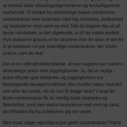
at modstå både uforudsigelige terræner og forskelligartede
vejrforhold. Til forskel fra almindelige bukser kombinerer
vandrebukser lette materialer med høj slidstyrke, åndbarhed
og beskyttelse mod vand og vind. Når du begiver dig ud på
lange vandreture, er det afgørende, at dit tøj sidder perfekt.
Hvis bukserne gnaver, er for stramme eller for løse, er det tid
til at investere i et par ordentlige vandrebukser, der sidder
præcis, som de skal.
Det er en udbredt misforståelse, at man sagtens kan vandre i
almindelige jeans eller joggingbukser. Ja, det er muligt –
jeans tilbyder god slidstyrke, og joggingbukser har
fremragende bevægelsesfrihed. Men hvorfor nøjes med det
ene eller det andet, når du kan få begge dele? I langt de
fleste vandrebukser får du nemlig både slidstyrke og
fleksibilitet, samt den ekstra beskyttelse mod vind og vand,
der friholder dig fra at bekymre dig om vejret.
Men hvad udgør egentligt et par gode vandrebukser? Først