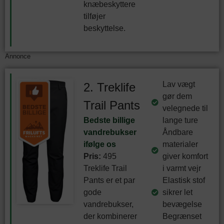
knæbeskyttere
tilføjer
beskyttelse.
Annonce
Lav vægt
2. Treklife
gør dem
Trail Pants
velegnede til
Bedste billige
lange ture
vandrebukser
Åndbare
ifølge os
materialer
Pris:
495
giver komfort
Treklife Trail
i varmt vejr
Pants er et par
Elastisk stof
gode
sikrer let
vandrebukser,
bevægelse
der kombinerer
Begrænset