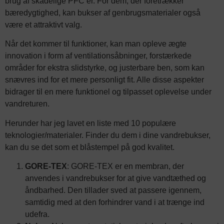
brug af skadelige PFC’er. For dem, der foretrækker
bæredygtighed, kan bukser af genbrugsmaterialer også
være et attraktivt valg.
Når det kommer til funktioner, kan man opleve ægte
innovation i form af ventilationsåbninger, forstærkede
områder for ekstra slidstyrke, og justerbare ben, som kan
snævres ind for et mere personligt fit. Alle disse aspekter
bidrager til en mere funktionel og tilpasset oplevelse under
vandreturen.
Herunder har jeg lavet en liste med 10 populære
teknologier/materialer. Finder du dem i dine vandrebukser,
kan du se det som et blåstempel på god kvalitet.
GORE-TEX
: GORE-TEX er en membran, der
anvendes i vandrebukser for at give vandtæthed og
åndbarhed. Den tillader sved at passere igennem,
samtidig med at den forhindrer vand i at trænge ind
udefra.