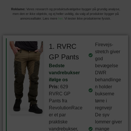
Reklame:
Vores research og produktudvælgelse bygger på grundig analyse,
men den er ikke objektiv, og ej heller uvildig, da valg af produkter bygger på
annonceaftaler. Læs mere
her
. Vi tester ikke produkterne fysisk.
Firevejs-
1. RVRC
stretch giver
GP Pants
god
Bedste
bevægelse
vandrebukser
DWR
ifølge os
behandlinge
Pris:
629
n holder
RVRC GP
bukserne
Pants fra
tørre i
RevolutionRace
regnvejr
er et par
De syv
praktiske
lommer giver
vandrebukser,
mange