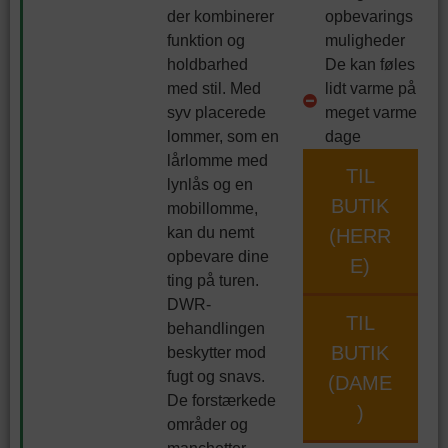
der kombinerer
opbevarings
funktion og
muligheder
holdbarhed
De kan føles
med stil. Med
lidt varme på
syv placerede
meget varme
lommer, som en
dage
lårlomme med
TIL
lynlås og en
BUTIK
mobillomme,
kan du nemt
(HERR
opbevare dine
E)
ting på turen.
DWR-
TIL
behandlingen
BUTIK
beskytter mod
fugt og snavs.
(DAME
De forstærkede
)
områder og