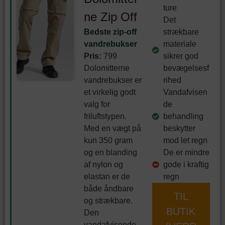
ture
ne Zip Off
Det
Bedste zip-off
strækbare
vandrebukser
materiale
Pris:
799
sikrer god
Dolomitterne
bevægelsesf
vandrebukser er
rihed
et virkelig godt
Vandafvisen
valg for
de
friluftstypen.
behandling
Med en vægt på
beskytter
kun 350 gram
mod let regn
og en blanding
De er mindre
af nylon og
gode i kraftig
elastan er de
regn
både åndbare
TIL
og strækbare.
BUTIK
Den
vandafvisende