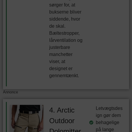
sørger for, at
bukserne bliver
siddende, hvor
de skal.
Bæltestropper,
lårventilation og
justerbare
manchetter
viser, at
designet er
gennemtænkt.
Annonce
Letvægtsdes
4. Arctic
ign gør dem
Outdoor
behagelige
på lange
Dolomitter