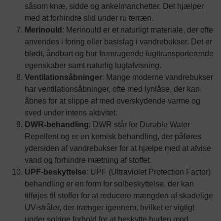
såsom knæ, sidde og ankelmanchetter. Det hjælper
med at forhindre slid under ru terræn.
Merinould
: Merinould er et naturligt materiale, der ofte
anvendes i foring eller basislag i vandrebukser. Det er
blødt, åndbart og har fremragende fugttransporterende
egenskaber samt naturlig lugtafvisning.
Ventilationsåbninger
: Mange moderne vandrebukser
har ventilationsåbninger, ofte med lynlåse, der kan
åbnes for at slippe af med overskydende varme og
sved under intens aktivitet.
DWR-behandling
: DWR står for Durable Water
Repellent og er en kemisk behandling, der påføres
ydersiden af vandrebukser for at hjælpe med at afvise
vand og forhindre mætning af stoffet.
UPF-beskyttelse
: UPF (Ultraviolet Protection Factor)
behandling er en form for solbeskyttelse, der kan
tilføjes til stoffer for at reducere mængden af ​​skadelige
UV-stråler, der trænger igennem, hvilket er vigtigt
under solrige forhold for at beskytte huden mod