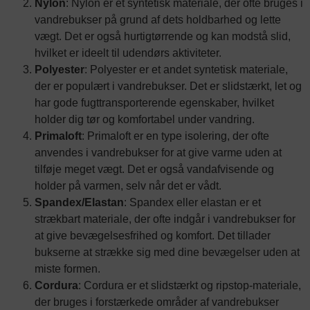
Nylon
: Nylon er et syntetisk materiale, der ofte bruges i
vandrebukser på grund af dets holdbarhed og lette
vægt. Det er også hurtigtørrende og kan modstå slid,
hvilket er ideelt til udendørs aktiviteter.
Polyester
: Polyester er et andet syntetisk materiale,
der er populært i vandrebukser. Det er slidstærkt, let og
har gode fugttransporterende egenskaber, hvilket
holder dig tør og komfortabel under vandring.
Primaloft
: Primaloft er en type isolering, der ofte
anvendes i vandrebukser for at give varme uden at
tilføje meget vægt. Det er også vandafvisende og
holder på varmen, selv når det er vådt.
Spandex/Elastan
: Spandex eller elastan er et
strækbart materiale, der ofte indgår i vandrebukser for
at give bevægelsesfrihed og komfort. Det tillader
bukserne at strække sig med dine bevægelser uden at
miste formen.
Cordura
: Cordura er et slidstærkt og ripstop-materiale,
der bruges i forstærkede områder af vandrebukser