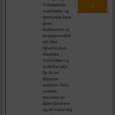
)
Forstærkede
manchetter og
formsyede knæ
giver
holdbarhed og
bevægelsesfrih
ed. Med
lårventilation,
elastiske
manchetter og
justerbar talje
får du en
tilpasset
pasform. Seks
lommer,
herunder en
åben lårlomme
og en indvendig