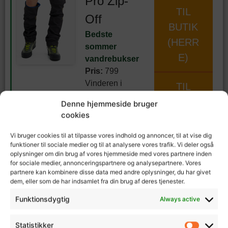
Pro Zip-
TIL
Off
BUTIK
Bedste
(HERR
sommer
E)
vandrebukser
Pris:
799
Vinderen i
TIL
kategorien
BUTIK
Denne hjemmeside bruger
bedste sommer
cookies
(DAME
vandrebukser
er
)
RevolutionRace
Vi bruger cookies til at tilpasse vores indhold og annoncer, til at vise dig
GP Pro Zip-Off.
funktioner til sociale medier og til at analysere vores trafik. Vi deler også
oplysninger om din brug af vores hjemmeside med vores partnere inden
Vandrebuksern
for sociale medier, annonceringspartnere og analysepartnere. Vores
e er lette, har
partnere kan kombinere disse data med andre oplysninger, du har givet
zip-off funktion
dem, eller som de har indsamlet fra din brug af deres tjenester.
så de kan
Funktionsdygtig
Always active
konverteres til
shorts og har
Statistikker