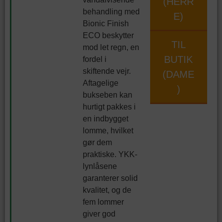
(HERR
behandling med
E)
Bionic Finish
ECO beskytter
TIL
mod let regn, en
BUTIK
fordel i
skiftende vejr.
(DAME
Aftagelige
)
bukseben kan
hurtigt pakkes i
en indbygget
lomme, hvilket
gør dem
praktiske. YKK-
lynlåsene
garanterer solid
kvalitet, og de
fem lommer
giver god