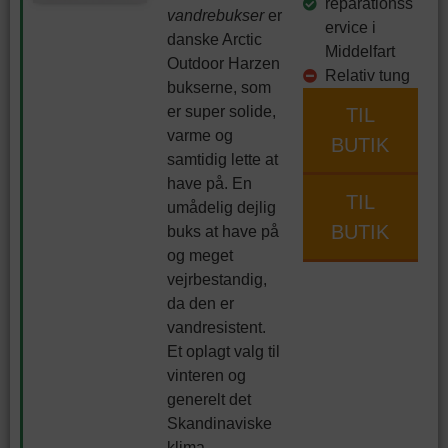
reparationss
vandrebukser
er
ervice i
danske Arctic
Middelfart
Outdoor Harzen
Relativ tung
bukserne, som
er super solide,
TIL
varme og
BUTIK
samtidig lette at
have på. En
TIL
umådelig dejlig
BUTIK
buks at have på
og meget
vejrbestandig,
da den er
vandresistent.
Et oplagt valg til
vinteren og
generelt det
Skandinaviske
klima.