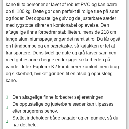
kano til to personer er lavet af robust PVC og kan bære
op til 180 kg. Dette gør den perfekt til rolige ture på søer
og floder. Det oppustelige gulv og de justerbare sæder
med rygstøtte sikrer en komfortabel oplevelse. Den
aftagelige finne forbedrer stabiliteten, mens de 218 cm
lange aluminiumspagajer gør det nemt at ro. Du får også
en håndpumpe og en bæretaske, så kajakken er let at
transportere. Dens tydelige gule og grå farver sammen
med gribesnore i begge ender øger sikkerheden på
vandet. Intex Explorer K2 kombinerer komfort, nem brug
og sikkerhed, hvilket gør den til en alsidig oppustelig
kano.
Den aftagelige finne forbedrer sejleretningen.
De oppustelige og justerbare sæder kan tilpasses
efter brugerens behov.
Sættet indeholder både pagajer og en pumpe, så du
har det hele.