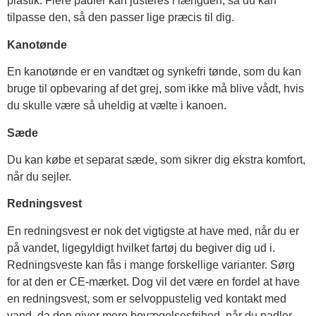
plastik. Flere padler kan justeres i længden, så du kan
tilpasse den, så den passer lige præcis til dig.
Kanotønde
En kanotønde er en vandtæt og synkefri tønde, som du kan
bruge til opbevaring af det grej, som ikke må blive vådt, hvis
du skulle være så uheldig at vælte i kanoen.
Sæde
Du kan købe et separat sæde, som sikrer dig ekstra komfort,
når du sejler.
Redningsvest
En redningsvest er nok det vigtigste at have med, når du er
på vandet, ligegyldigt hvilket fartøj du begiver dig ud i.
Redningsveste kan fås i mange forskellige varianter. Sørg
for at den er CE-mærket. Dog vil det være en fordel at have
en redningsvest, som er selvoppustelig ved kontakt med
vand, da den giver mere bevægelsesfrihed, når du padler.