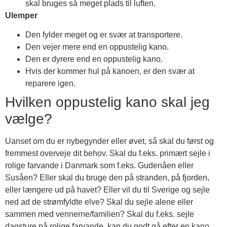
skal bruges så meget plads til luften.
Ulemper
Den fylder meget og er svær at transportere.
Den vejer mere end en oppustelig kano.
Den er dyrere end en oppustelig kano.
Hvis der kommer hul på kanoen, er den svær at
reparere igen.
Hvilken oppustelig kano skal jeg
vælge?
Uanset om du er nybegynder eller øvet, så skal du først og
fremmest overveje dit behov. Skal du f.eks. primært sejle i
rolige farvande i Danmark som f.eks. Gudenåen eller
Susåen? Eller skal du bruge den på stranden, på fjorden,
eller længere ud på havet? Eller vil du til Sverige og sejle
ned ad de strømfyldte elve? Skal du sejle alene eller
sammen med vennerne/familien? Skal du f.eks. sejle
dagsture på rolige farvande, kan du godt gå efter en kano