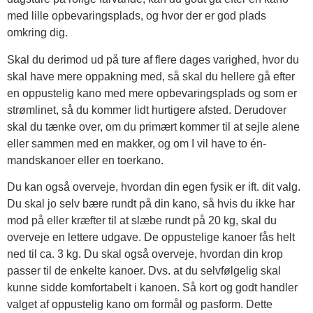
med lille opbevaringsplads, og hvor der er god plads
omkring dig.
Skal du derimod ud på ture af flere dages varighed, hvor du
skal have mere oppakning med, så skal du hellere gå efter
en oppustelig kano med mere opbevaringsplads og som er
strømlinet, så du kommer lidt hurtigere afsted. Derudover
skal du tænke over, om du primært kommer til at sejle alene
eller sammen med en makker, og om I vil have to én-
mandskanoer eller en toerkano.
Du kan også overveje, hvordan din egen fysik er ift. dit valg.
Du skal jo selv bære rundt på din kano, så hvis du ikke har
mod på eller kræfter til at slæbe rundt på 20 kg, skal du
overveje en lettere udgave. De oppustelige kanoer fås helt
ned til ca. 3 kg. Du skal også overveje, hvordan din krop
passer til de enkelte kanoer. Dvs. at du selvfølgelig skal
kunne sidde komfortabelt i kanoen. Så kort og godt handler
valget af oppustelig kano om formål og pasform. Dette