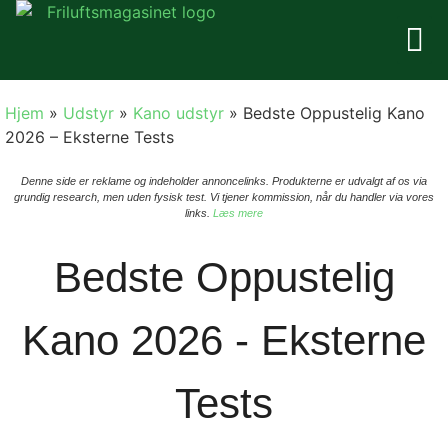
Nyheder
Tøj
Udstyr
Anmeldelser
Mærker
Viden
Hjem
»
Udstyr
»
Kano udstyr
»
Bedste Oppustelig Kano
2026 – Eksterne Tests
Denne side er reklame og indeholder annoncelinks. Produkterne er udvalgt af os via
grundig research, men uden fysisk test. Vi tjener kommission, når du handler via vores
links.
Læs mere
Bedste Oppustelig
Kano 2026 - Eksterne
Tests