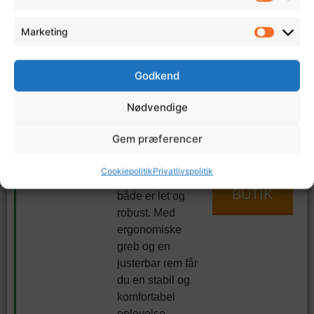
AMT skistave
komfort på
fra Atomic er et
lange ture
Marketing
virkelig godt
Stålspids
valg for dig, der
leverer godt
Godkend
står på ski i off-
snegreb
pisten og sætter
Kan være
Nødvendige
pris på både
dyrere end
holdbarhed og
enklere
Gem præferencer
ydeevne. De er
modeller
lavet af solidt
TIL
Cookiepolitik
Privatlivspolitik
aluminium, der
BUTIK
både er let og
robust. Med
ergonomiske
greb og en
justerbar rem får
du en stabil og
komfortabel
oplevelse,