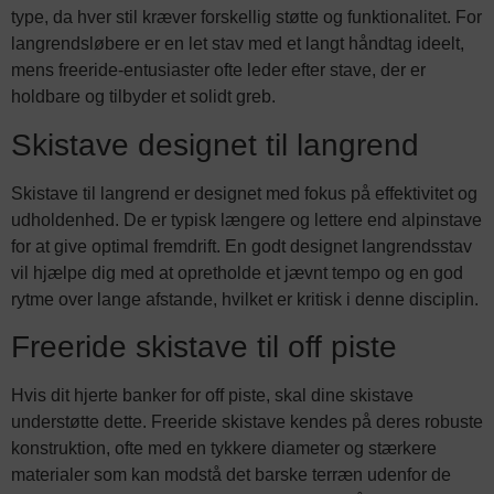
type, da hver stil kræver forskellig støtte og funktionalitet. For
langrendsløbere er en let stav med et langt håndtag ideelt,
mens freeride-entusiaster ofte leder efter stave, der er
holdbare og tilbyder et solidt greb.
Skistave designet til langrend
Skistave til langrend er designet med fokus på effektivitet og
udholdenhed. De er typisk længere og lettere end alpinstave
for at give optimal fremdrift. En godt designet langrendsstav
vil hjælpe dig med at opretholde et jævnt tempo og en god
rytme over lange afstande, hvilket er kritisk i denne disciplin.
Freeride skistave til off piste
Hvis dit hjerte banker for off piste, skal dine skistave
understøtte dette. Freeride skistave kendes på deres robuste
konstruktion, ofte med en tykkere diameter og stærkere
materialer som kan modstå det barske terræn udenfor de