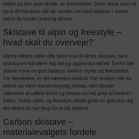
højde og den type skiløb, du foretrækker. Gode stave skal nå
op til dit håndled, når de vendes om med spidsen i sneen,
mens du holder omkring skiven.
Skistave til alpin og freestyle –
hvad skal du overveje?
Alpine løbere stiller ofte store krav til deres skistave, som
skal kunne håndtere høj fart og aggressivt skiløb. Derfor bør
staven have en god balance mellem styrke og fleksibilitet.
For freestylere, er det nærmest modsat. Her ønskes ofte en
lettere og mere manøvredygtig skistav, som tillader
udøveren at udføre tricks og bevare en høj grad af kontrol i
luften. I både alpin- og freestyle-skiløb giver en god stav dig
det ekstra du har brug for at stå lækkert.
Carbon skistave –
materialevalgets fordele