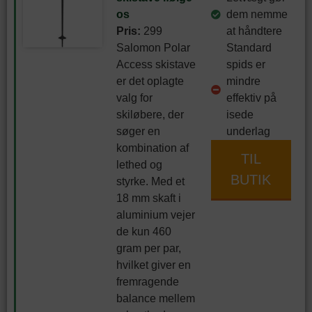
os
dem nemme
Pris:
299
at håndtere
Salomon Polar
Standard
Access skistave
spids er
er det oplagte
mindre
valg for
effektiv på
skiløbere, der
isede
søger en
underlag
kombination af
TIL
lethed og
BUTIK
styrke. Med et
18 mm skaft i
aluminium vejer
de kun 460
gram per par,
hvilket giver en
fremragende
balance mellem