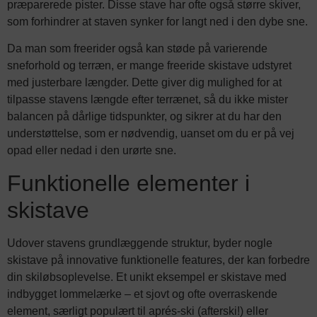
præparerede pister. Disse stave har ofte også større skiver,
som forhindrer at staven synker for langt ned i den dybe sne.
Da man som freerider også kan støde på varierende
sneforhold og terræn, er mange freeride skistave udstyret
med justerbare længder. Dette giver dig mulighed for at
tilpasse stavens længde efter terrænet, så du ikke mister
balancen på dårlige tidspunkter, og sikrer at du har den
understøttelse, som er nødvendig, uanset om du er på vej
opad eller nedad i den urørte sne.
Funktionelle elementer i
skistave
Udover stavens grundlæggende struktur, byder nogle
skistave på innovative funktionelle features, der kan forbedre
din skiløbsoplevelse. Et unikt eksempel er skistave med
indbygget lommelærke – et sjovt og ofte overraskende
element, særligt populært til aprés-ski (afterski!) eller