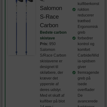
kulfiberkonst
Salomon
ruktion
reducerer
S-Race
træthed
Carbon
Ergonomisk
Bedste carbon
greb
skistave
forbedrer
Pris:
950
kontrol og
Salomon
komfort
S/Race Carbon
Carbide/Wid
skistavene er
ia-spidsen
designet til
giver
skiløbere, der
fremragende
kræver det
greb på
ypperste af
isede
deres udstyr.
overflader
Med et skaft af
De
kulfiber på blot
avancerede
14 mm i
funktioner