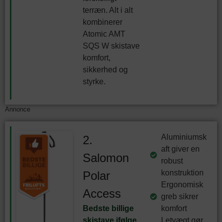
terræn. Alt i alt
kombinerer
Atomic AMT
SQS W skistave
komfort,
sikkerhed og
styrke.
Annonce
Aluminiumsk
2.
aft giver en
Salomon
robust
konstruktion
Polar
Ergonomisk
Access
greb sikrer
Bedste billige
komfort
skistave ifølge
Letvægt gør