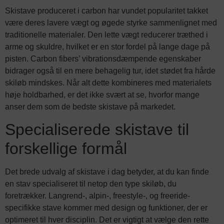
Skistave produceret i carbon har vundet popularitet takket
være deres lavere vægt og øgede styrke sammenlignet med
traditionelle materialer. Den lette vægt reducerer træthed i
arme og skuldre, hvilket er en stor fordel på lange dage på
pisten. Carbon fibers’ vibrationsdæmpende egenskaber
bidrager også til en mere behagelig tur, idet stødet fra hårde
skiløb mindskes. Når alt dette kombineres med materialets
høje holdbarhed, er det ikke svært at se, hvorfor mange
anser dem som de bedste skistave på markedet.
Specialiserede skistave til
forskellige formål
Det brede udvalg af skistave i dag betyder, at du kan finde
en stav specialiseret til netop den type skiløb, du
foretrækker. Langrend-, alpin-, freestyle-, og freeride-
specifikke stave kommer med design og funktioner, der er
optimeret til hver disciplin. Det er vigtigt at vælge den rette