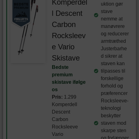
Komperdel
uktion gør
stave
l Descent
nemme at
Carbon
manøvrere
og reducerer
Rocksleev
armtræthed
e Vario
Justerbarhe
d sikrer at
Skistave
staven kan
Bedste
tilpasses til
premium
forskellige
skistave ifølge
forhold og
os
præferencer
Pris:
1.299
Rocksleeve-
Komperdell
teknologi
Descent
beskytter
Carbon
staven mod
Rocksleeve
skarpe sten
Vario
og forlænger