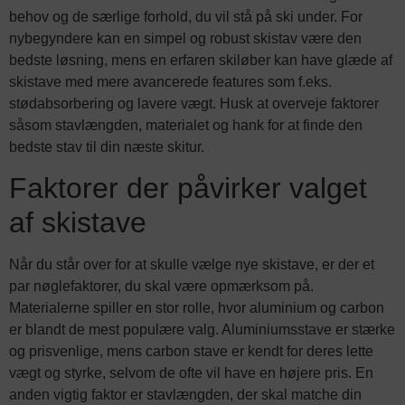
behov og de særlige forhold, du vil stå på ski under. For
nybegyndere kan en simpel og robust skistav være den
bedste løsning, mens en erfaren skiløber kan have glæde af
skistave med mere avancerede features som f.eks.
stødabsorbering og lavere vægt. Husk at overveje faktorer
såsom stavlængden, materialet og hank for at finde den
bedste stav til din næste skitur.
Faktorer der påvirker valget
af skistave
Når du står over for at skulle vælge nye skistave, er der et
par nøglefaktorer, du skal være opmærksom på.
Materialerne spiller en stor rolle, hvor aluminium og carbon
er blandt de mest populære valg. Aluminiumsstave er stærke
og prisvenlige, mens carbon stave er kendt for deres lette
vægt og styrke, selvom de ofte vil have en højere pris. En
anden vigtig faktor er stavlængden, der skal matche din