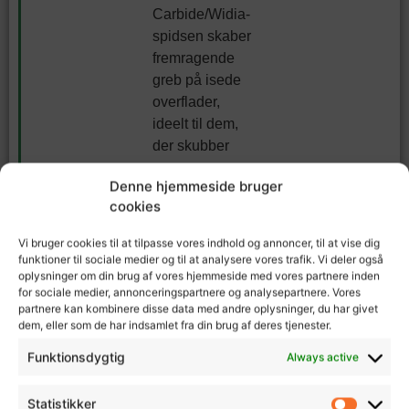
Carbide/Widia-
spidsen skaber
fremragende
greb på isede
overflader,
ideelt til dem,
der skubber
grænserne.
Denne hjemmeside bruger
cookies
Annonce
Vi bruger cookies til at tilpasse vores indhold og annoncer, til at vise dig
funktioner til sociale medier og til at analysere vores trafik. Vi deler også
Let
5. Atomic
oplysninger om din brug af vores hjemmeside med vores partnere inden
aluminium
for sociale medier, annonceringspartnere og analysepartnere. Vores
AMT
partnere kan kombinere disse data med andre oplysninger, du har givet
giver både
dem, eller som de har indsamlet fra din brug af deres tjenester.
Bedste
styrke og
Funktionsdygtig
Always active
skistave til
holdbarhed
freeride
Ergonomisk
Pris:
199
e greb sikrer
Statistikker