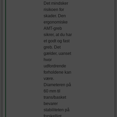
Det mindsker
risikoen for
skader. Den
ergonomiske
AMT-greb
sikrer, at du har
et godt og fast
greb. Det
gælder, uanset
hvor
udfordrende
forholdene kan
være.
Diameteren på
60 mm til
trans/basket
bevarer
stabiliteten på
forskelligt