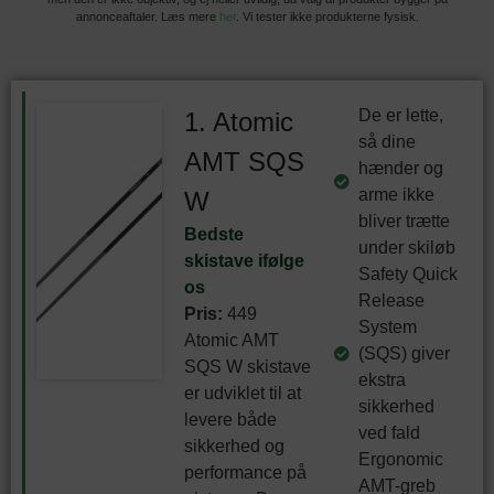
annonceaftaler. Læs mere
her
. Vi tester ikke produkterne fysisk.
De er lette,
1. Atomic
så dine
AMT SQS
hænder og
arme ikke
W
bliver trætte
Bedste
under skiløb
skistave ifølge
Safety Quick
os
Release
Pris:
449
System
Atomic AMT
(SQS) giver
SQS W skistave
ekstra
er udviklet til at
sikkerhed
levere både
ved fald
sikkerhed og
Ergonomic
performance på
AMT-greb